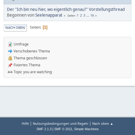
Der ''Ich bin neu hier, wo eigentlich genau?'' Vorstellungsthread
Begonnen von
Seelenapparat
1
2
3
...
16
Seiten
Seiten
1
NACH OBEN
Umfrage
Verschobenes Thema
Thema geschlossen
Fixiertes Thema
Topic you are watching
|
|
Hilfe
Nutzungsbedingungen und Regeln
Nach oben ▲
|
,
SMF 2.1.3
SMF © 2011
Simple Machines