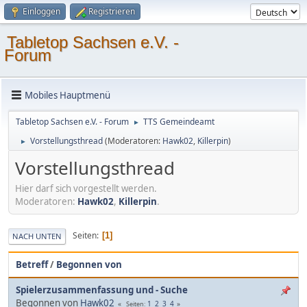
Einloggen
Registrieren
Tabletop Sachsen e.V. -
Forum
Mobiles Hauptmenü
Tabletop Sachsen e.V. - Forum
TTS Gemeindeamt
►
Vorstellungsthread
(Moderatoren:
Hawk02
,
Killerpin
)
►
Vorstellungsthread
Hier darf sich vorgestellt werden.
Moderatoren:
Hawk02
,
Killerpin
.
Seiten
1
NACH UNTEN
Betreff
/
Begonnen von
Spielerzusammenfassung und - Suche
Begonnen von
Hawk02
1
2
3
4
Seiten