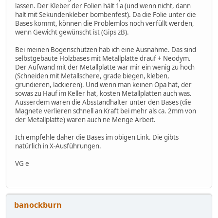
lassen. Der Kleber der Folien hält 1a (und wenn nicht, dann
halt mit Sekundenkleber bombenfest). Da die Folie unter die
Bases kommt, können die Problemlos noch verfüllt werden,
wenn Gewicht gewünscht ist (Gips zB).
Bei meinen Bogenschützen hab ich eine Ausnahme. Das sind
selbstgebaute Holzbases mit Metallplatte drauf + Neodym.
Der Aufwand mit der Metallplatte war mir ein wenig zu hoch
(Schneiden mit Metallschere, grade biegen, kleben,
grundieren, lackieren). Und wenn man keinen Opa hat, der
sowas zu Hauf im Keller hat, kosten Metallplatten auch was.
Ausserdem waren die Absstandhalter unter den Bases (die
Magnete verlieren schnell an Kraft bei mehr als ca. 2mm von
der Metallplatte) waren auch ne Menge Arbeit.
Ich empfehle daher die Bases im obigen Link. Die gibts
natürlich in X-Ausführungen.
VG e
banockburn