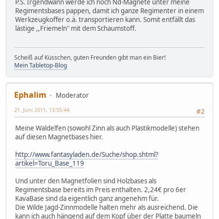
P.S. Irgendwann werde ich noch Nd-Magnete unter meine
Regimentsbases pappen, damit ich ganze Regimenter in einem
Werkzeugkoffer o.ä. transportieren kann. Somit entfällt das
lästige ,,Friemeln" mit dem Schaumstoff.
Scheiß auf Küsschen, guten Freunden gibt man ein Bier!
Mein Tabletop-Blog
Ephalim
Moderator
21. Juni 2011, 13:55:44
#2
Meine Waldelfen (sowohl Zinn als auch Plastikmodelle) stehen
auf diesen Magnetbases hier.
http://www.fantasyladen.de/Suche/shop.shtml?
artikel=Toru_Base_119
Und unter den Magnetfolien sind Holzbases als
Regimentsbase bereits im Preis enthalten. 2,24€ pro 6er
KavaBase sind da eigentlich ganz angenehm für.
Die Wilde Jagd-Zinnmodelle halten mehr als ausreichend. Die
kann ich auch hängend auf dem Kopf über der Platte baumeln