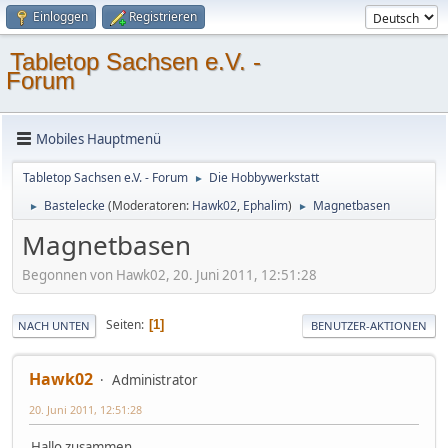
Einloggen
Registrieren
Tabletop Sachsen e.V. -
Forum
Mobiles Hauptmenü
Tabletop Sachsen e.V. - Forum
Die Hobbywerkstatt
►
Bastelecke
(Moderatoren:
Hawk02
,
Ephalim
)
Magnetbasen
►
►
Magnetbasen
Begonnen von Hawk02, 20. Juni 2011, 12:51:28
Seiten
1
NACH UNTEN
BENUTZER-AKTIONEN
Hawk02
Administrator
20. Juni 2011, 12:51:28
Hallo zusammen,