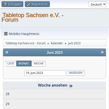
Einloggen
Registrieren
Tabletop Sachsen e.V. -
Forum
Mobiles Hauptmenü
Tabletop Sachsen e.V. - Forum
Kalender
Juni 2023
►
►
«
»
Juni 2023
LISTE
MONAT:
WOCHE
»
28
29