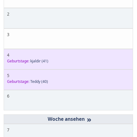
2
3
4
Geburtstage:
kjaldir
(41)
5
Geburtstage:
Teddy
(40)
6
»
7