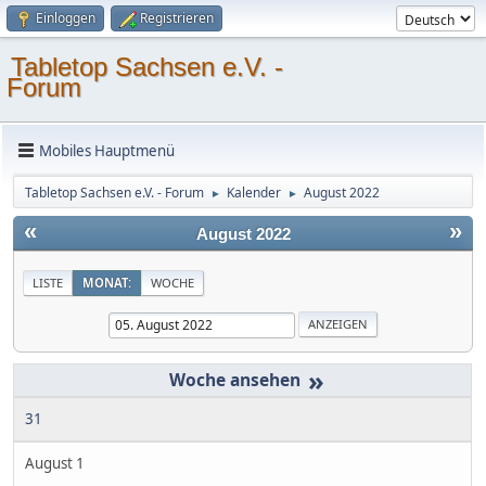
Einloggen
Registrieren
Tabletop Sachsen e.V. -
Forum
Mobiles Hauptmenü
Tabletop Sachsen e.V. - Forum
Kalender
August 2022
►
►
«
»
August 2022
LISTE
MONAT:
WOCHE
»
31
August 1