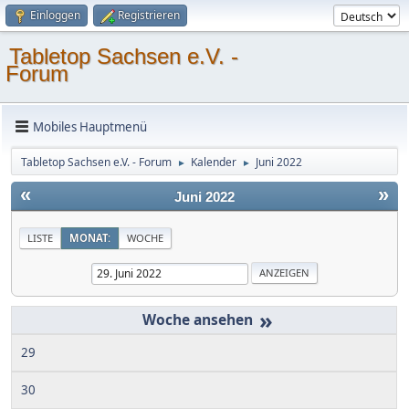
Einloggen
Registrieren
Tabletop Sachsen e.V. -
Forum
Mobiles Hauptmenü
Tabletop Sachsen e.V. - Forum
Kalender
Juni 2022
►
►
«
»
Juni 2022
LISTE
MONAT:
WOCHE
»
29
30