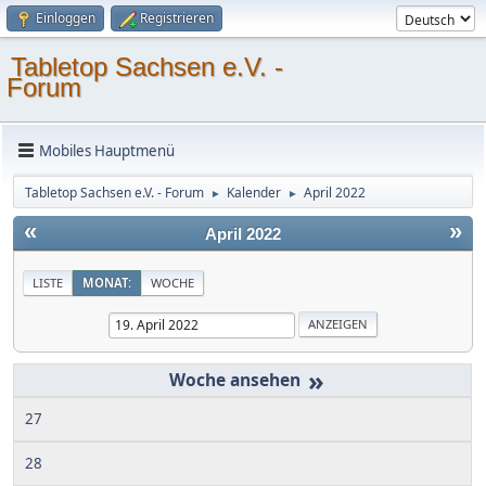
Einloggen
Registrieren
Tabletop Sachsen e.V. -
Forum
Mobiles Hauptmenü
Tabletop Sachsen e.V. - Forum
Kalender
April 2022
►
►
«
»
April 2022
LISTE
MONAT:
WOCHE
»
27
28