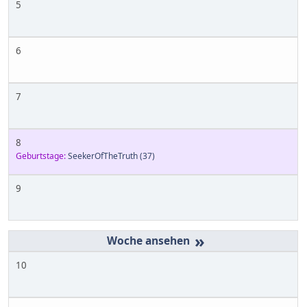
5
6
7
8
Geburtstage:
SeekerOfTheTruth
(37)
9
»
10