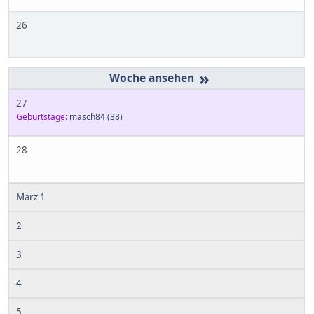
26
»
27
Geburtstage:
masch84
(38)
28
März 1
2
3
4
5