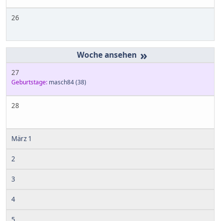
26
»
27
Geburtstage:
masch84
(38)
28
März 1
2
3
4
5