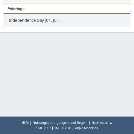
Feiertage
Independence Day (04. Juli)
|
|
Hilfe
Nutzungsbedingungen und Regeln
Nach oben ▲
|
,
SMF 2.1.3
SMF © 2011
Simple Machines