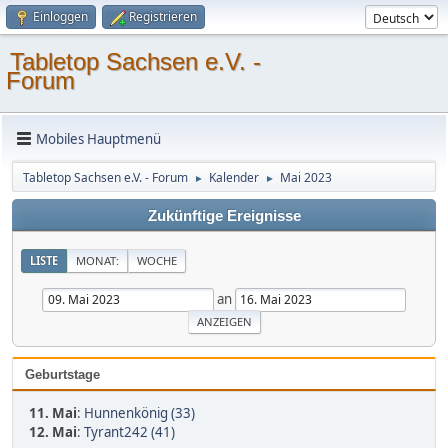
Einloggen
Registrieren
Tabletop Sachsen e.V. -
Forum
Mobiles Hauptmenü
Tabletop Sachsen e.V. - Forum
Kalender
Mai 2023
►
►
Zukünftige Ereignisse
LISTE
MONAT:
WOCHE
an
Geburtstage
11. Mai
:
Hunnenkönig (33)
12. Mai
:
Tyrant242 (41)