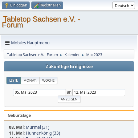
Einloggen
Registrieren
Tabletop Sachsen e.V. -
Forum
Mobiles Hauptmenü
Tabletop Sachsen e.V. - Forum
Kalender
Mai 2023
►
►
Zukünftige Ereignisse
LISTE
MONAT:
WOCHE
an
Geburtstage
08. Mai
:
Murmel (31)
11. Mai
:
Hunnenkönig (33)