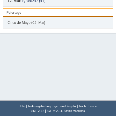
12. Mai
:
Tyrant242 (41)
Feiertage
Cinco de Mayo (05. Mai)
|
|
Hilfe
Nutzungsbedingungen und Regeln
Nach oben ▲
|
,
SMF 2.1.3
SMF © 2011
Simple Machines