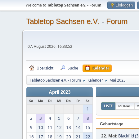
Welcome to
Tabletop Sachsen e.V. - Forum
.
Einloggen
Tabletop Sachsen e.V. - Forum
07. August 2026, 16:33:52
Übersicht
Suche
Kalender
Tabletop Sachsen e.V. - Forum
Kalender
Mai 2023
►
►
April 2023
So
Mo
Di
Mi
Do
Fr
Sa
LISTE
MONAT:
1
2
3
4
5
6
7
8
Geburtstage
9
10
11
12
13
14
15
22. Mai
:
Blackfild (3
16
17
18
19
20
21
22