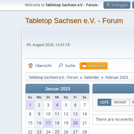
Welcome to
Tabletop Sachsen e.V. - Forum
.
Einloggen
Tabletop Sachsen e.V. - Forum
09. August 2026, 12:41:18
Übersicht
Suche
Kalender
Tabletop Sachsen e.V. - Forum
Kalender
Februar 2023
►
►
Januar 2023
So
Mo
Di
Mi
Do
Fr
Sa
LISTE
MONAT:
1
2
3
4
5
6
7
8
9
10
11
12
13
14
There are no events 
15
16
17
18
19
20
21
22
23
24
25
26
27
28