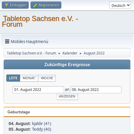
Einloggen
Registrieren
Tabletop Sachsen e.V. -
Forum
Mobiles Hauptmenü
Tabletop Sachsen e.V. - Forum
Kalender
August 2022
►
►
Zukünftige Ereignisse
LISTE
MONAT:
WOCHE
an
Geburtstage
04. August
:
kjaldir (41)
05. August
:
Teddy (40)