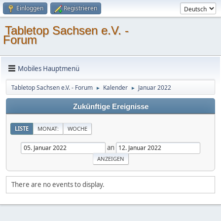
Einloggen
Registrieren
Tabletop Sachsen e.V. -
Forum
Mobiles Hauptmenü
Tabletop Sachsen e.V. - Forum
Kalender
Januar 2022
►
►
Zukünftige Ereignisse
LISTE
MONAT:
WOCHE
an
There are no events to display.