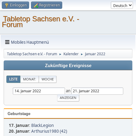
Einloggen
Registrieren
Tabletop Sachsen e.V. -
Forum
Mobiles Hauptmenü
Tabletop Sachsen e.V. - Forum
Kalender
Januar 2022
►
►
Zukünftige Ereignisse
LISTE
MONAT:
WOCHE
an
Geburtstage
17. Januar
:
BlackLegion
20. Januar
:
Arthurius1980 (42)