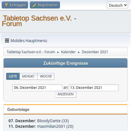
Einloggen
Registrieren
Tabletop Sachsen e.V. -
Forum
Mobiles Hauptmenü
Tabletop Sachsen e.V. - Forum
Kalender
Dezember 2021
►
►
Zukünftige Ereignisse
LISTE
MONAT:
WOCHE
an
Geburtstage
07. Dezember
:
BloodyDante (33)
11. Dezember
:
maximilian2001 (20)