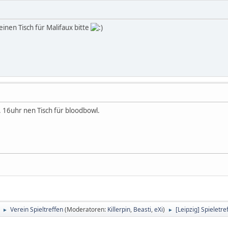
inen Tisch für Malifaux bitte
 16uhr nen Tisch für bloodbowl.
Verein Spieltreffen
(Moderatoren:
Killerpin
,
Beasti
,
eXi
)
[Leipzig] Spieletr
►
►