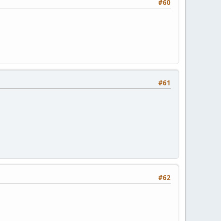
#60
#61
#62