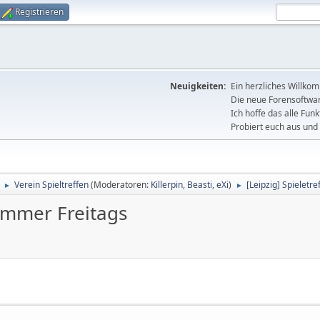
Registrieren
Neuigkeiten:
Ein herzliches Willko
Die neue Forensoftware
Ich hoffe das alle Funk
Probiert euch aus und 
Verein Spieltreffen
(Moderatoren:
Killerpin
,
Beasti
,
eXi
)
[Leipzig] Spieletr
►
►
 immer Freitags