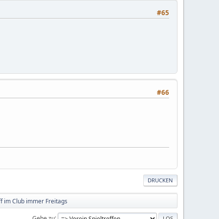
#65
#66
DRUCKEN
eff im Club immer Freitags
Gehe zu