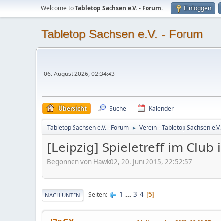
Welcome to
Tabletop Sachsen e.V. - Forum
.
Einloggen
Tabletop Sachsen e.V. - Forum
06. August 2026, 02:34:43
Übersicht
Suche
Kalender
Tabletop Sachsen e.V. - Forum
Verein - Tabletop Sachsen e.V.
►
[Leipzig] Spieletreff im Club
Begonnen von Hawk02, 20. Juni 2015, 22:52:57
1
...
3
4
Seiten
5
NACH UNTEN