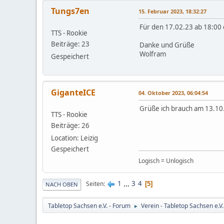
Tungs7en
15. Februar 2023, 18:32:27
Für den 17.02.23 ab 18:00 e
TTS - Rookie
Beiträge: 23
Danke und Grüße
Wolfram
Gespeichert
GiganteICE
04. Oktober 2023, 06:04:54
Grüße ich brauch am 13.10.
TTS - Rookie
Beiträge: 26
Location: Leizig
Gespeichert
Logisch = Unlogisch
1
...
3
4
Seiten
5
NACH OBEN
Tabletop Sachsen e.V. - Forum
Verein - Tabletop Sachsen e.V.
►