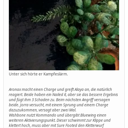
Unter sich hörte er Kampfeslärm.
Aronax macht einen Charge und greift Alaya an, die natürlich
reagiert. Beide haben ein Nailed it, aber sie das bessere Ergebnis
und fügt ihm 3 Schaden zu. Beim nächsten Angriff versagen
beide. Jorra versucht, mit einem Sprung und einem Charge
dazuzukommen, versagt aber zwei Mal.
Wishbone nutzt Kommando und übergibt Bluewing einen
weiteren Aktivierungspunkt. Dieser schwimmt zur Klippe und
klettert hoch, muss aber mit Sure Footed den Kletterwurf