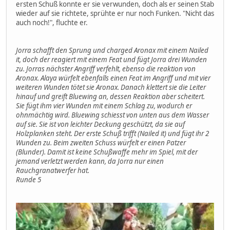
ersten Schuß konnte er sie verwunden, doch als er seinen Stab
wieder auf sie richtete, sprühte er nur noch Funken. "Nicht das
auch noch!", fluchte er.
Jorra schafft den Sprung und charged Aronax mit einem Nailed
it, doch der reagiert mit einem Feat und fügt Jorra drei Wunden
zu. Jorras nächster Angriff verfehlt, ebenso die reaktion von
Aronax. Alaya würfelt ebenfalls einen Feat im Angriff und mit vier
weiteren Wunden tötet sie Aronax. Danach klettert sie die Leiter
hinauf und greift Bluewing an, dessen Reaktion aber scheitert.
Sie fügt ihm vier Wunden mit einem Schlag zu, wodurch er
ohnmächtig wird. Bluewing schiesst von unten aus dem Wasser
auf sie. Sie ist von leichter Deckung geschützt, da sie auf
Holzplanken steht. Der erste Schuß trifft (Nailed it) und fügt ihr 2
Wunden zu. Beim zweiten Schuss würfelt er einen Patzer
(Blunder). Damit ist keine Schußwaffe mehr im Spiel, mit der
jemand verletzt werden kann, da Jorra nur einen
Rauchgranatwerfer hat.
Runde 5