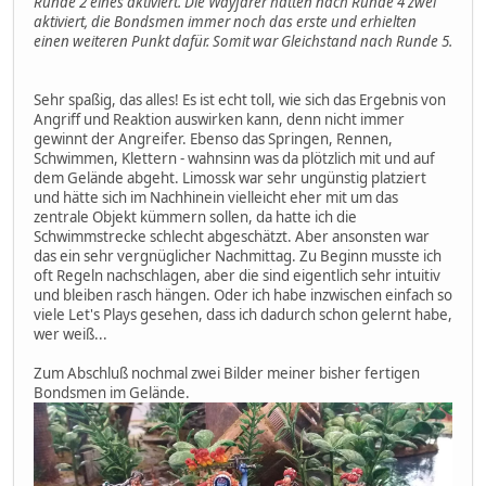
Runde 2 eines aktiviert. Die Wayfarer hatten nach Runde 4 zwei
aktiviert, die Bondsmen immer noch das erste und erhielten
einen weiteren Punkt dafür. Somit war Gleichstand nach Runde 5.
Sehr spaßig, das alles! Es ist echt toll, wie sich das Ergebnis von
Angriff und Reaktion auswirken kann, denn nicht immer
gewinnt der Angreifer. Ebenso das Springen, Rennen,
Schwimmen, Klettern - wahnsinn was da plötzlich mit und auf
dem Gelände abgeht. Limossk war sehr ungünstig platziert
und hätte sich im Nachhinein vielleicht eher mit um das
zentrale Objekt kümmern sollen, da hatte ich die
Schwimmstrecke schlecht abgeschätzt. Aber ansonsten war
das ein sehr vergnüglicher Nachmittag. Zu Beginn musste ich
oft Regeln nachschlagen, aber die sind eigentlich sehr intuitiv
und bleiben rasch hängen. Oder ich habe inzwischen einfach so
viele Let's Plays gesehen, dass ich dadurch schon gelernt habe,
wer weiß...
Zum Abschluß nochmal zwei Bilder meiner bisher fertigen
Bondsmen im Gelände.