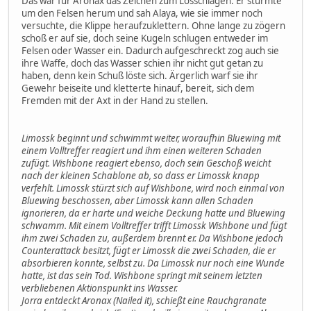
Das war für Aronax das Zeichen zum Losschlagen. Er stürmte
um den Felsen herum und sah Alaya, wie sie immer noch
versuchte, die Klippe heraufzuklettern. Ohne lange zu zögern
schoß er auf sie, doch seine Kugeln schlugen entweder im
Felsen oder Wasser ein. Dadurch aufgeschreckt zog auch sie
ihre Waffe, doch das Wasser schien ihr nicht gut getan zu
haben, denn kein Schuß löste sich. Ärgerlich warf sie ihr
Gewehr beiseite und kletterte hinauf, bereit, sich dem
Fremden mit der Axt in der Hand zu stellen.
Limossk beginnt und schwimmt weiter, woraufhin Bluewing mit
einem Volltreffer reagiert und ihm einen weiteren Schaden
zufügt. Wishbone reagiert ebenso, doch sein Geschoß weicht
nach der kleinen Schablone ab, so dass er Limossk knapp
verfehlt. Limossk stürzt sich auf Wishbone, wird noch einmal von
Bluewing beschossen, aber Limossk kann allen Schaden
ignorieren, da er harte und weiche Deckung hatte und Bluewing
schwamm. Mit einem Volltreffer trifft Limossk Wishbone und fügt
ihm zwei Schaden zu, außerdem brennt er. Da Wishbone jedoch
Counterattack besitzt, fügt er Limossk die zwei Schaden, die er
absorbieren konnte, selbst zu. Da Limossk nur noch eine Wunde
hatte, ist das sein Tod. Wishbone springt mit seinem letzten
verbliebenen Aktionspunkt ins Wasser.
Jorra entdeckt Aronax (Nailed it), schießt eine Rauchgranate