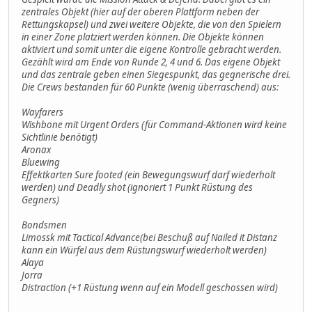
zentrales Objekt (hier auf der oberen Plattform neben der
Rettungskapsel) und zwei weitere Objekte, die von den Spielern
in einer Zone platziert werden können. Die Objekte können
aktiviert und somit unter die eigene Kontrolle gebracht werden.
Gezählt wird am Ende von Runde 2, 4 und 6. Das eigene Objekt
und das zentrale geben einen Siegespunkt, das gegnerische drei.
Die Crews bestanden für 60 Punkte (wenig überraschend) aus:
Wayfarers
Wishbone mit Urgent Orders (für Command-Aktionen wird keine
Sichtlinie benötigt)
Aronax
Bluewing
Effektkarten Sure footed (ein Bewegungswurf darf wiederholt
werden) und Deadly shot (ignoriert 1 Punkt Rüstung des
Gegners)
Bondsmen
Limossk mit Tactical Advance(bei Beschuß auf Nailed it Distanz
kann ein Würfel aus dem Rüstungswurf wiederholt werden)
Alaya
Jorra
Distraction (+1 Rüstung wenn auf ein Modell geschossen wird)