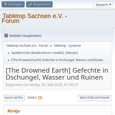
Einloggen
Registrieren
Tabletop Sachsen e.V. -
Forum
Mobiles Hauptmenü
Tabletop Sachsen e.V. - Forum
Tabletop - Systeme
►
Spielberichte
(Moderatoren:
Hawk02
,
Killerpin
)
►
[The Drowned Earth] Gefechte in Dschungel, Wasser und Ruinen
►
[The Drowned Earth] Gefechte in
Dschungel, Wasser und Ruinen
Begonnen von Atreju, 03. Mai 2020, 01:06:07
Seiten
1
NACH UNTEN
BENUTZER-AKTIONEN
Atreju