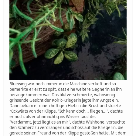
Bluewing war noch immer in die Maschine vertieft und so
bemerkte er erst zu spät, dass eine weitere Gegnerin an ihn
herangekommen war. Das blutverschmierte, wahnsinnig
grinsende Gesicht der Kolric-Kriegerin jagte ihm Angst ein.
Dann bekam er einen heftigen Hieb in die Brust und stürzte
rückwärts von der Klippe. "Ich kann doch... fliegen...", dachte
er noch, als er ohnmächtig ins Wasser tauchte.
"Verdammt, jetzt liegt es an mir", dachte Wishbone, versuchte
den Schmerz zu verdrängen und schoss auf die Kriegerin, die
gerade seinen Freund von der Klippe gestoßen hatte. Mit dem