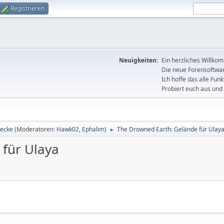
Registrieren
Neuigkeiten:
Ein herzliches Willko
Die neue Forensoftware
Ich hoffe das alle Funk
Probiert euch aus und 
lecke
(Moderatoren:
Hawk02
,
Ephalim
)
The Drowned Earth: Gelände für Ulay
►
 für Ulaya