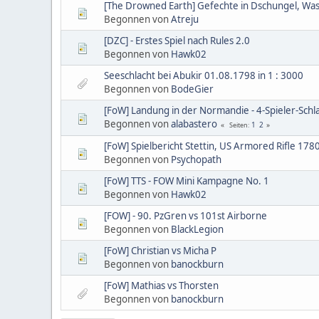
[The Drowned Earth] Gefechte in Dschungel, Wa
Begonnen von
Atreju
[DZC] - Erstes Spiel nach Rules 2.0
Begonnen von
Hawk02
Seeschlacht bei Abukir 01.08.1798 in 1 : 3000
Begonnen von
BodeGier
[FoW] Landung in der Normandie - 4-Spieler-Sch
Begonnen von
alabastero
1
2
Seiten
[FoW] Spielbericht Stettin, US Armored Rifle 178
Begonnen von
Psychopath
[FoW] TTS - FOW Mini Kampagne No. 1
Begonnen von
Hawk02
[FOW] - 90. PzGren vs 101st Airborne
Begonnen von
BlackLegion
[FoW] Christian vs Micha P
Begonnen von
banockburn
[FoW] Mathias vs Thorsten
Begonnen von
banockburn