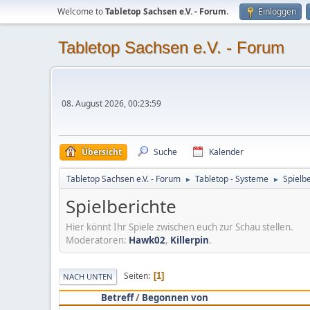
Welcome to
Tabletop Sachsen e.V. - Forum
.
Einloggen
Tabletop Sachsen e.V. - Forum
08. August 2026, 00:23:59
Übersicht
Suche
Kalender
Tabletop Sachsen e.V. - Forum
Tabletop - Systeme
Spielb
►
►
Spielberichte
Hier könnt Ihr Spiele zwischen euch zur Schau stellen.
Moderatoren:
Hawk02
,
Killerpin
.
Seiten
1
NACH UNTEN
Betreff
/
Begonnen von