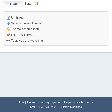
Seiten
1
NACH OBEN
Umfrage
Verschobenes Thema
Thema geschlossen
Fixiertes Thema
Topic you are watching
|
|
Hilfe
Nutzungsbedingungen und Regeln
Nach oben ▲
|
,
SMF 2.1.3
SMF © 2011
Simple Machines