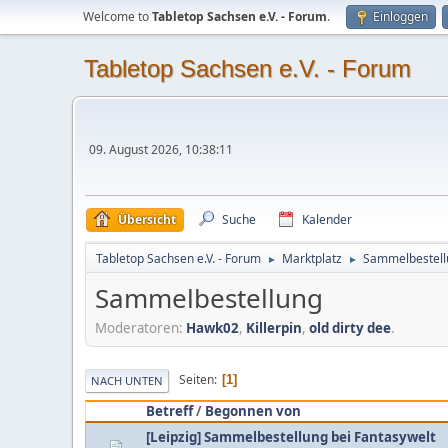
Welcome to
Tabletop Sachsen e.V. - Forum
.
Einloggen
Tabletop Sachsen e.V. - Forum
09. August 2026, 10:38:11
Übersicht
Suche
Kalender
Tabletop Sachsen e.V. - Forum
Marktplatz
Sammelbestell
►
►
Sammelbestellung
Moderatoren:
Hawk02
,
Killerpin
,
old dirty dee
.
Seiten
1
NACH UNTEN
Betreff
/
Begonnen von
[Leipzig] Sammelbestellung bei Fantasywelt