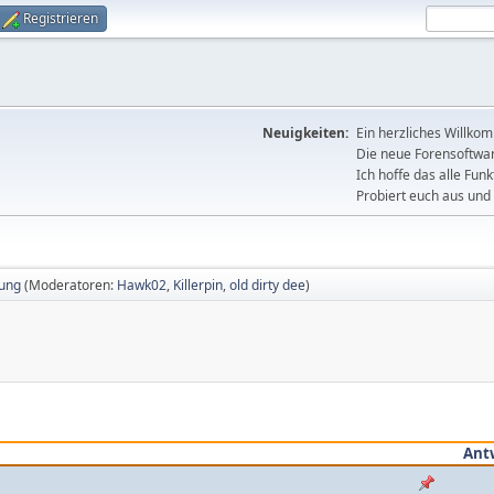
Registrieren
Neuigkeiten:
Ein herzliches Willko
Die neue Forensoftware
Ich hoffe das alle Funk
Probiert euch aus und 
ung
(Moderatoren:
Hawk02
,
Killerpin
,
old dirty dee
)
Ant