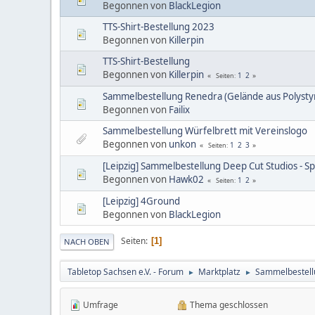
Begonnen von
BlackLegion
TTS-Shirt-Bestellung 2023
Begonnen von
Killerpin
TTS-Shirt-Bestellung
Begonnen von
Killerpin
1
2
Seiten
Sammelbestellung Renedra (Gelände aus Polystyr
Begonnen von
Failix
Sammelbestellung Würfelbrett mit Vereinslogo
Begonnen von
unkon
1
2
3
Seiten
[Leipzig] Sammelbestellung Deep Cut Studios - S
Begonnen von
Hawk02
1
2
Seiten
[Leipzig] 4Ground
Begonnen von
BlackLegion
Seiten
1
NACH OBEN
Tabletop Sachsen e.V. - Forum
Marktplatz
Sammelbestell
►
►
Umfrage
Thema geschlossen