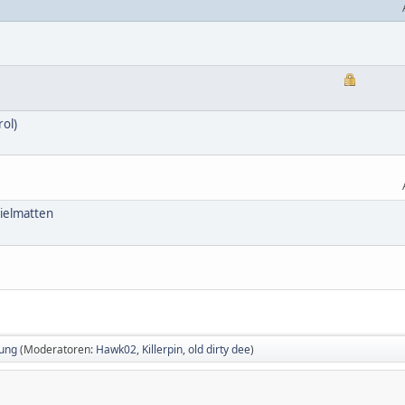
ol)
pielmatten
ung
(Moderatoren:
Hawk02
,
Killerpin
,
old dirty dee
)