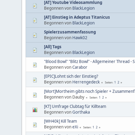
[AT] Youtube Videosammlung
Begonnen von
BlackLegion
[AT] Einstieg in Adeptus Titanicus
Begonnen von
BlackLegion
Spielerzusammenfassung
Begonnen von
Hawk02
[All] Tags
Begonnen von
BlackLegion
"Blood Bowl" "Blitz Bowl" - Allgemeiner Thread - 
Begonnen von
Carabor
[EPIC]Lohnt sich der Einstieg?
Begonnen von
Herrengedeck
1
2
Seiten
[Mort]Mortheim gibts noch Spieler + Zusammen
Begonnen von Dauby
1
2
Seiten
[KT] Umfrage Clubtag für Killteam
Begonnen von
Gorthaka
[WH40k] Kill Team
Begonnen von
eXi
1
2
Seiten