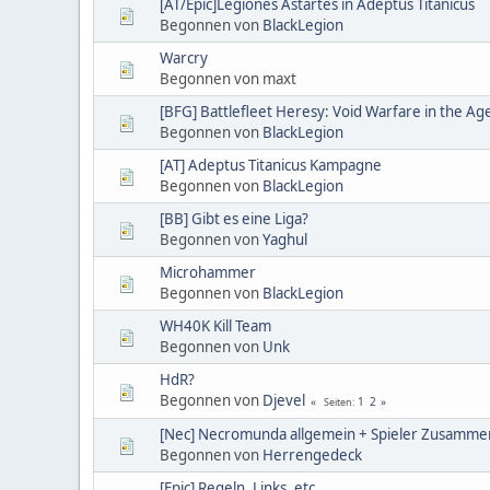
[AT/Epic]Legiones Astartes in Adeptus Titanicus
Begonnen von
BlackLegion
Warcry
Begonnen von maxt
[BFG] Battlefleet Heresy: Void Warfare in the Ag
Begonnen von
BlackLegion
[AT] Adeptus Titanicus Kampagne
Begonnen von
BlackLegion
[BB] Gibt es eine Liga?
Begonnen von
Yaghul
Microhammer
Begonnen von
BlackLegion
WH40K Kill Team
Begonnen von
Unk
HdR?
Begonnen von
Djevel
1
2
Seiten
[Nec] Necromunda allgemein + Spieler Zusamme
Begonnen von
Herrengedeck
[Epic] Regeln, Links, etc