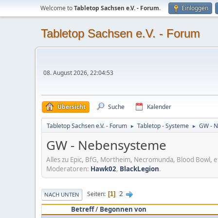
Welcome to
Tabletop Sachsen e.V. - Forum
.
Einloggen
Tabletop Sachsen e.V. - Forum
08. August 2026, 22:04:53
Übersicht
Suche
Kalender
Tabletop Sachsen e.V. - Forum
Tabletop - Systeme
GW - 
►
►
GW - Nebensysteme
Alles zu Epic, BfG, Mortheim, Necromunda, Blood Bowl, et
Moderatoren:
Hawk02
,
BlackLegion
.
2
Seiten
1
NACH UNTEN
Betreff
/
Begonnen von