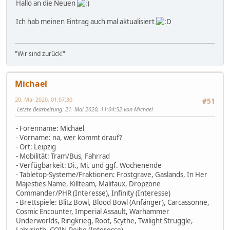
Hallo an die Neuen
Ich hab meinen Eintrag auch mal aktualisiert
"Wir sind zurück!"
Michael
20. Mai 2020, 01:07:30
#51
Letzte Bearbeitung
: 21. Mai 2020, 11:04:52 von Michael
- Forenname: Michael
- Vorname: na, wer kommt drauf?
- Ort: Leipzig
- Mobilität: Tram/Bus, Fahrrad
- Verfügbarkeit: Di., Mi. und ggf. Wochenende
- Tabletop-Systeme/Fraktionen: Frostgrave, Gaslands, In Her
Majesties Name, Killteam, Malifaux, Dropzone
Commander/PHR (Interesse), Infinity (Interesse)
- Brettspiele: Blitz Bowl, Blood Bowl (Anfänger), Carcassonne,
Cosmic Encounter, Imperial Assault, Warhammer
Underworlds, Ringkrieg, Root, Scythe, Twilight Struggle,
Labyrinth, COIN-Reihe (Interesse)...