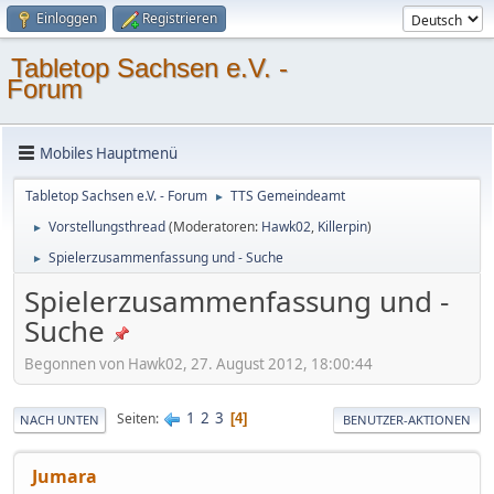
Einloggen
Registrieren
Tabletop Sachsen e.V. -
Forum
Mobiles Hauptmenü
Tabletop Sachsen e.V. - Forum
TTS Gemeindeamt
►
Vorstellungsthread
(Moderatoren:
Hawk02
,
Killerpin
)
►
Spielerzusammenfassung und - Suche
►
Spielerzusammenfassung und -
Suche
Begonnen von Hawk02, 27. August 2012, 18:00:44
1
2
3
Seiten
4
NACH UNTEN
BENUTZER-AKTIONEN
Jumara