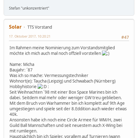
Stefan "unkonzentriert"
Solar
TTS Vorstand
17. Oktober 2017, 10:20:21
#47
Im Rahmen meine Nominierung zum Vorstandsmitglied
möchte ich mich auch mal noch offziell vorstellen
Name: Micha
Baujahr: ´87
Was ich so mache: Vermessungstechniker
Wohnort(e): Taucha (Leipzig) und Schwabach (Nürnberg)
Hobbyhistorie
:
Seit Weihnachten ´98 mit einer Box Space Marines bin ich
dabei. Seitdem mal mehr oder weniger GW treu geblieben.
Mit dem Bruch von Warhammer bin ich komplett auf 9th Age
umgestiegen und spiele seit der 8.Eddition auch wieder etwas
40k.
Ansonsten habe ich noch eine Circle Armee für WM/H, zwei
Guild Ball Mannschaften und seit neuestem auch X-Wing bei
mit rumliegen.
Hauptsächlich bin ich Spieler, vorallem auf Turnieren (wann