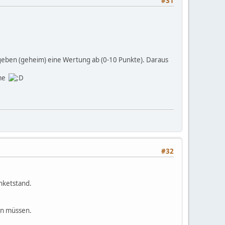
#31
e geben (geheim) eine Wertung ab (0-10 Punkte). Daraus
mme
#32
nketstand.
en müssen.