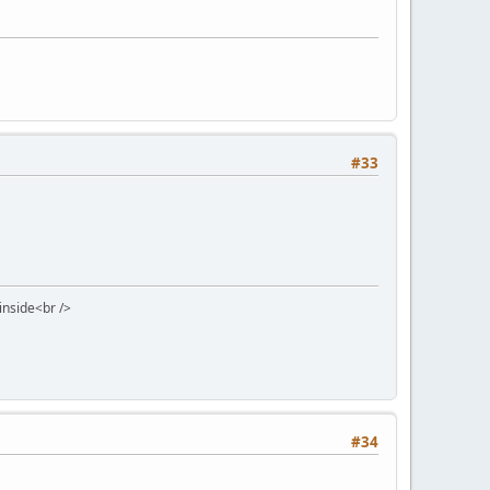
#33
 inside<br />
#34