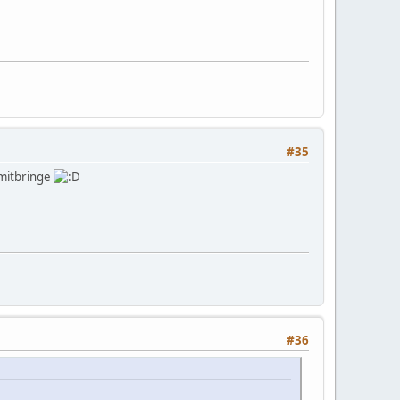
#35
 mitbringe
#36