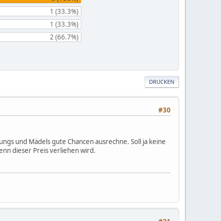
1 (33.3%)
1 (33.3%)
2 (66.7%)
DRUCKEN
#30
ungs und Mädels gute Chancen ausrechne. Soll ja keine
enn dieser Preis verliehen wird.