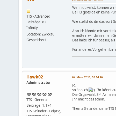
Wenn du willst, können wi
Bei T3 gibts da eh keine Pu
TTS - Advanced
Wie stellst du dir das vor? 
Beiträge: 82
Infinity
Also ich könnte mir vorstel
Location: Zwickau
ermitteln wir dann einen G
Gespeichert
Das halte ich für besser, 
Für anderes Vorgehen bin ic
Hawk02
26. März 2016, 10:14:46
Administrator
Jo,
so ähnlich
. Ihr könnt 
Die Orga wählt 3-4 Armeen 
Ihr macht das schon.
TTS - General
Beiträge: 1.174
Thema Gelände, siehe TTS 
TTS Gründer - Leipzig,
Systeme: alle ;-) ...