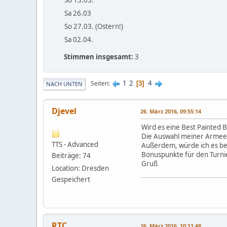
Sa 26.03
So 27.03. (Ostern!)
Sa 02.04.
Stimmen insgesamt:
3
1
2
4
Seiten
3
NACH UNTEN
Djevel
26. März 2016, 09:55:14
Wird es eine Best Painted
Die Auswahl meiner Armee 
TTS - Advanced
Außerdem, würde ich es beg
Bonuspunkte für den Turnier
Beiträge: 74
Gruß
Location: Dresden
Gespeichert
RTC
26. März 2016, 10:11:48