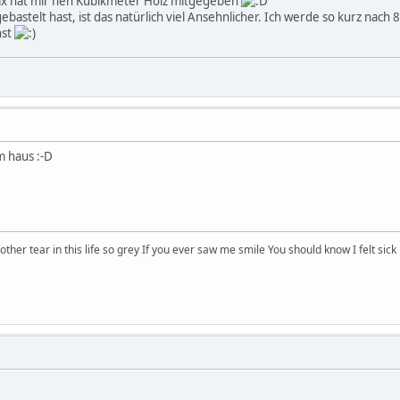
Max hat mir nen Kubikmeter Holz mitgegeben
astelt hast, ist das natürlich viel Ansehnlicher. Ich werde so kurz nach 
nst
m haus :-D
other tear in this life so grey If you ever saw me smile You should know I felt sick