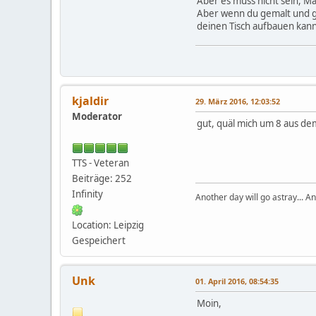
Aber es muss nicht sein, 
Aber wenn du gemalt und geb
deinen Tisch aufbauen kan
kjaldir
29. März 2016, 12:03:52
Moderator
gut, quäl mich um 8 aus de
TTS - Veteran
Beiträge: 252
Infinity
Another day will go astray... An
Location: Leipzig
Gespeichert
Unk
01. April 2016, 08:54:35
Moin,