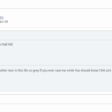
02-
es: 09
h mal mit
other tear in this life so grey If you ever saw me smile You should know I felt sick