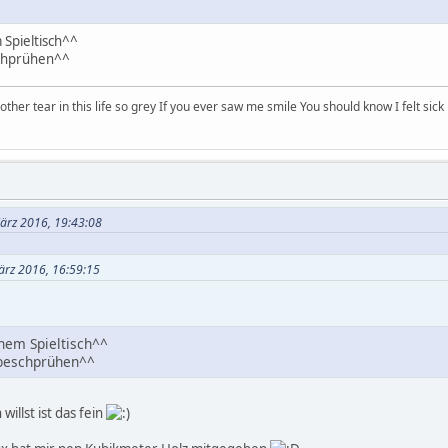
Spieltisch^^
schprühen^^
other tear in this life so grey If you ever saw me smile You should know I felt sick
März 2016, 19:43:08
ärz 2016, 16:59:15
nem Spieltisch^^
 beschprühen^^
illst ist das fein