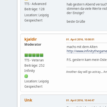
TTS - Advanced
hab gestern Abend versucht 
stimmen da viele Werte nicht
Beiträge: 128
der Einzige?
Location: Leipzig
Gespeichert
beste Grüße
kjaldir
01. April 2016, 10:08:01
Moderator
machs mit dem Alten
http://www.infinitythegam
P.S. gestern kam mein Oste
TTS - Veteran
Beiträge: 252
Infinity
Another day will go astray... An
Location: Leipzig
Gespeichert
Unk
01. April 2016, 10:44:47