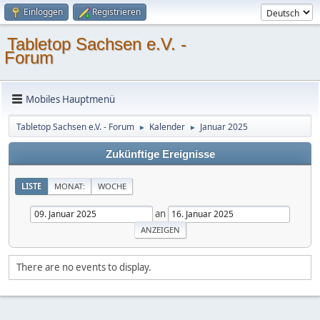
Einloggen
Registrieren
Tabletop Sachsen e.V. -
Forum
Mobiles Hauptmenü
Tabletop Sachsen e.V. - Forum
Kalender
Januar 2025
►
►
Zukünftige Ereignisse
LISTE
MONAT:
WOCHE
an
There are no events to display.