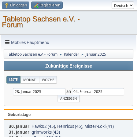
Einloggen
Registrieren
Tabletop Sachsen e.V. -
Forum
Mobiles Hauptmenü
Tabletop Sachsen e.V. - Forum
Kalender
Januar 2025
►
►
Zukünftige Ereignisse
LISTE
MONAT:
WOCHE
an
Geburtstage
30. Januar
:
Hawk02 (45)
,
Henricus (45)
,
Mister-Loki (41)
31. Januar
:
grimworks (43)