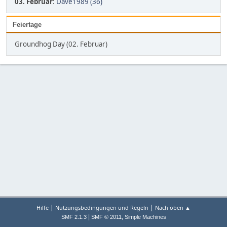
03. Februar
:
Dave1989 (36)
Feiertage
Groundhog Day (02. Februar)
|
|
Hilfe
Nutzungsbedingungen und Regeln
Nach oben ▲
|
,
SMF 2.1.3
SMF © 2011
Simple Machines