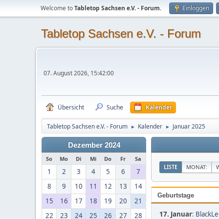
Welcome to
Tabletop Sachsen e.V. - Forum
.
Einloggen
Tabletop Sachsen e.V. - Forum
07. August 2026, 15:42:00
Übersicht
Suche
Kalender
Tabletop Sachsen e.V. - Forum
Kalender
Januar 2025
►
►
Dezember 2024
So
Mo
Di
Mi
Do
Fr
Sa
LISTE
MONAT:
1
2
3
4
5
6
7
8
9
10
11
12
13
14
Geburtstage
15
16
17
18
19
20
21
17. Januar
:
BlackLe
22
23
24
25
26
27
28