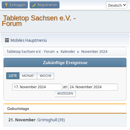
Einloggen
Registrieren
Tabletop Sachsen e.V. -
Forum
Mobiles Hauptmenü
Tabletop Sachsen e.V. - Forum
Kalender
November 2024
►
►
Zukünftige Ereignisse
LISTE
MONAT:
WOCHE
an
Geburtstage
21. November
:
Grimsghull (39)