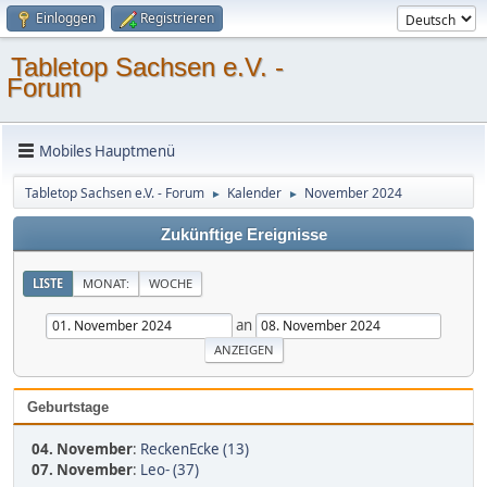
Einloggen
Registrieren
Tabletop Sachsen e.V. -
Forum
Mobiles Hauptmenü
Tabletop Sachsen e.V. - Forum
Kalender
November 2024
►
►
Zukünftige Ereignisse
LISTE
MONAT:
WOCHE
an
Geburtstage
04. November
:
ReckenEcke (13)
07. November
:
Leo- (37)