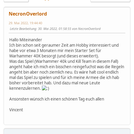
NecronOverlord
29. Mai 2022, 19:44:40
Letzte Bearbeitung
: 30. Mai 2022, 01:58:55 von NecronOverlord
Hallo Miteinander
Ich bin schon seit geraumer Zeit am Hobby interessiert und
habe vor etwa 3 Monaten mir mein Starter Set für
Warhammer 40K besorgt (und dieses erweitert).
Was das Spiel (Warhammer 40k und Kill Team in diesem Fall)
angeht habe ich mich ein bisschen reingefuchst was die Regeln
angeht bin aber noch ziemlich neu. Es wäre halt cool endlich
mal das Spiel zu spielen und für ich meine Armee die ich hab
bisher vorbereitet hab. Und dazu mal neue Leute
kennenzulernen.
Ansonsten wünsch ich einen schönen Tag euch allen
Vincent