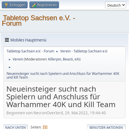
Einloggen
Registrieren
Tabletop Sachsen e.V. -
Forum
Mobiles Hauptmenü
Tabletop Sachsen e.V. - Forum
Verein - Tabletop Sachsen e.V.
►
Verein
(Moderatoren:
Killerpin
,
Beasti
,
eXi
)
►
►
Neueinsteiger sucht nach Spielern und Anschluss für Warhammer 40K
und Kill Team
Neueinsteiger sucht nach
Spielern und Anschluss für
Warhammer 40K und Kill Team
Begonnen von NecronOverlord, 29. Mai 2022, 19:44:40
Seiten
1
NACH UNTEN
BENUTZER-AKTIONEN