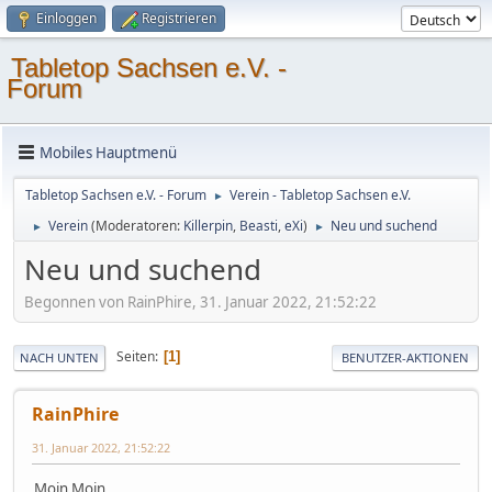
Einloggen
Registrieren
Tabletop Sachsen e.V. -
Forum
Mobiles Hauptmenü
Tabletop Sachsen e.V. - Forum
Verein - Tabletop Sachsen e.V.
►
Verein
(Moderatoren:
Killerpin
,
Beasti
,
eXi
)
Neu und suchend
►
►
Neu und suchend
Begonnen von RainPhire, 31. Januar 2022, 21:52:22
Seiten
1
NACH UNTEN
BENUTZER-AKTIONEN
RainPhire
31. Januar 2022, 21:52:22
Moin Moin,