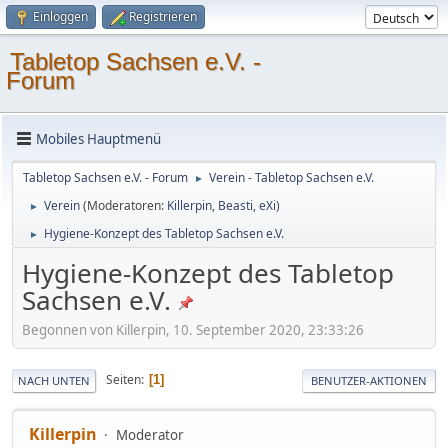
Einloggen
Registrieren
Tabletop Sachsen e.V. -
Forum
Mobiles Hauptmenü
Tabletop Sachsen e.V. - Forum
Verein - Tabletop Sachsen e.V.
►
Verein
(Moderatoren:
Killerpin
,
Beasti
,
eXi
)
►
Hygiene-Konzept des Tabletop Sachsen e.V.
►
Hygiene-Konzept des Tabletop
Sachsen e.V.
Begonnen von Killerpin, 10. September 2020, 23:33:26
Seiten
1
NACH UNTEN
BENUTZER-AKTIONEN
Killerpin
Moderator