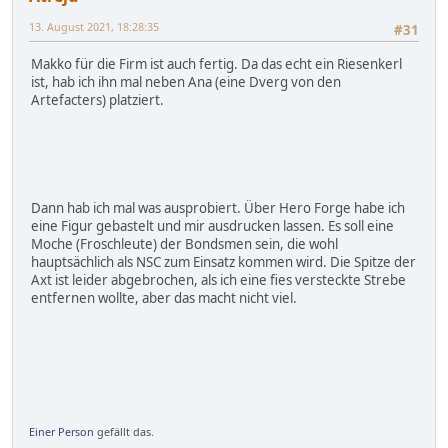
13. August 2021, 18:28:35
#31
Makko für die Firm ist auch fertig. Da das echt ein Riesenkerl
ist, hab ich ihn mal neben Ana (eine Dverg von den
Artefacters) platziert.
Dann hab ich mal was ausprobiert. Über Hero Forge habe ich
eine Figur gebastelt und mir ausdrucken lassen. Es soll eine
Moche (Froschleute) der Bondsmen sein, die wohl
hauptsächlich als NSC zum Einsatz kommen wird. Die Spitze der
Axt ist leider abgebrochen, als ich eine fies versteckte Strebe
entfernen wollte, aber das macht nicht viel.
Einer Person
gefällt das.