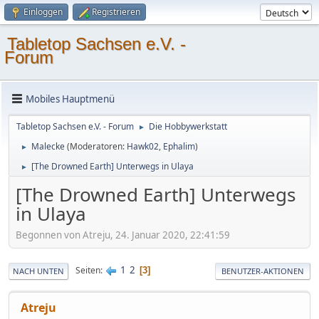
Einloggen
Registrieren
Tabletop Sachsen e.V. -
Forum
Mobiles Hauptmenü
Tabletop Sachsen e.V. - Forum
Die Hobbywerkstatt
►
Malecke
(Moderatoren:
Hawk02
,
Ephalim
)
►
[The Drowned Earth] Unterwegs in Ulaya
►
[The Drowned Earth] Unterwegs
in Ulaya
Begonnen von Atreju, 24. Januar 2020, 22:41:59
1
2
Seiten
3
NACH UNTEN
BENUTZER-AKTIONEN
Atreju