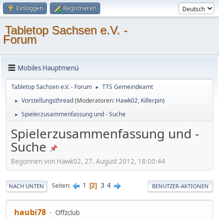
Einloggen
Registrieren
Tabletop Sachsen e.V. -
Forum
Mobiles Hauptmenü
Tabletop Sachsen e.V. - Forum
TTS Gemeindeamt
►
Vorstellungsthread
(Moderatoren:
Hawk02
,
Killerpin
)
►
Spielerzusammenfassung und - Suche
►
Spielerzusammenfassung und -
Suche
Begonnen von Hawk02, 27. August 2012, 18:00:44
1
3
4
Seiten
2
NACH UNTEN
BENUTZER-AKTIONEN
haubi78
Offzclub