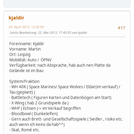
kjaldir
29. April 2013, 12:26:09
#17
Letzte Bearbeitung
: 22. Mai 2013, 17:45:03 von kjaldir
Forenname: Kjaldir
Vorname: Martin
Ort: Leipzig
Mobilität: Auto / ÖPNV
Verfügbarkeit: nach Absprache, hab auch nen Platte da
Gelände ist im Bau
System/Fraktion
- WH 40K ( Space Marines/ Space Wolves / Eldar(im verkauf) /
Tau (geplant) )
- Battletech ( Figuren Karten und Datenbögen am Start)
- X-Wing ( hab 2 Grundspiele da )
- WHF ( Echsen )-> im Verkauf begriffen
- Bloodbowl ( Dunkelelfen)
- Gern auch Brett- und Gesellschaftsspiele ( Siedler , risiko etc.
auch wenn ich keins da hab^^)
- Skat, Romé etc.