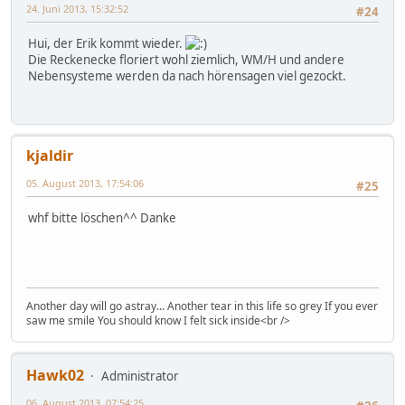
24. Juni 2013, 15:32:52
#24
Hui, der Erik kommt wieder.
Die Reckenecke floriert wohl ziemlich, WM/H und andere
Nebensysteme werden da nach hörensagen viel gezockt.
kjaldir
05. August 2013, 17:54:06
#25
whf bitte löschen^^ Danke
Another day will go astray... Another tear in this life so grey If you ever
saw me smile You should know I felt sick inside<br />
Hawk02
Administrator
06. August 2013, 07:54:25