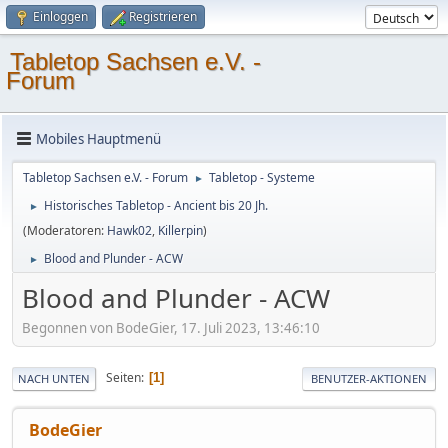
Einloggen
Registrieren
Tabletop Sachsen e.V. -
Forum
Mobiles Hauptmenü
Tabletop Sachsen e.V. - Forum
Tabletop - Systeme
►
Historisches Tabletop - Ancient bis 20 Jh.
►
(Moderatoren:
Hawk02
,
Killerpin
)
Blood and Plunder - ACW
►
Blood and Plunder - ACW
Begonnen von BodeGier, 17. Juli 2023, 13:46:10
Seiten
1
NACH UNTEN
BENUTZER-AKTIONEN
BodeGier