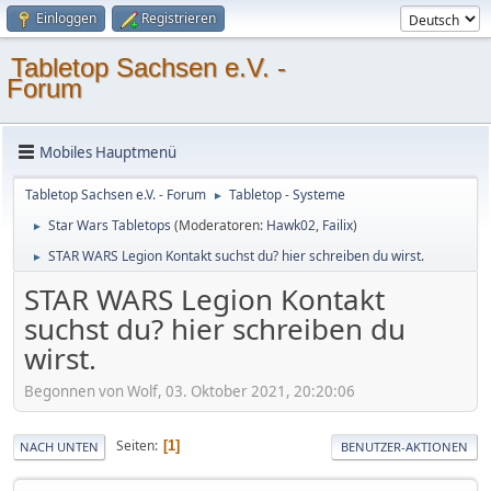
Einloggen
Registrieren
Tabletop Sachsen e.V. -
Forum
Mobiles Hauptmenü
Tabletop Sachsen e.V. - Forum
Tabletop - Systeme
►
Star Wars Tabletops
(Moderatoren:
Hawk02
,
Failix
)
►
STAR WARS Legion Kontakt suchst du? hier schreiben du wirst.
►
STAR WARS Legion Kontakt
suchst du? hier schreiben du
wirst.
Begonnen von Wolf, 03. Oktober 2021, 20:20:06
Seiten
1
NACH UNTEN
BENUTZER-AKTIONEN