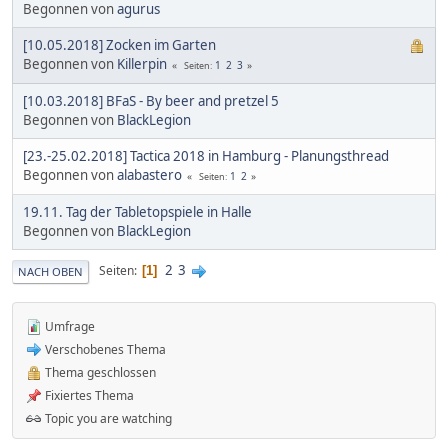
Begonnen von
agurus
[10.05.2018] Zocken im Garten
Begonnen von
Killerpin
1
2
3
Seiten
[10.03.2018] BFaS - By beer and pretzel 5
Begonnen von
BlackLegion
[23.-25.02.2018] Tactica 2018 in Hamburg - Planungsthread
Begonnen von
alabastero
1
2
Seiten
19.11. Tag der Tabletopspiele in Halle
Begonnen von
BlackLegion
2
3
Seiten
1
NACH OBEN
Umfrage
Verschobenes Thema
Thema geschlossen
Fixiertes Thema
Topic you are watching