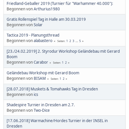
Friedland-Geballer 2019 (Turnier für "Warhammer 40.000"):
Begonnen von
Arthurius1980
Gratis Rollenspiel Tag in Halle am 30.03.2019
Begonnen von
Solar
Tactica 2019 - Planungsthread
Begonnen von
alabastero
1
2
3
...
5
Seiten
[23./24.02.2019] 2. Styrodur Workshop Geländebau mit Gerard
Boom
Begonnen von
Carabor
1
2
Seiten
Geländebau Workshop mit Gerard Boom
Begonnen von
BISAM
1
2
Seiten
[28.07.2018] Muskets & Tomahawks Tag in Dresden
Begonnen von
ics
Shadespire Turnier in Dresden am 2.7.
Begonnen von
Two-Dice
[17.06.2018] Warmachine/Hordes Turnier in der INSEL in
Dresden