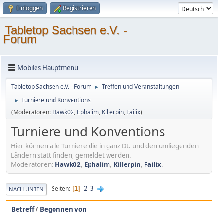
Einloggen
Registrieren
Tabletop Sachsen e.V. -
Forum
Mobiles Hauptmenü
Tabletop Sachsen e.V. - Forum
Treffen und Veranstaltungen
►
Turniere und Konventions
►
(Moderatoren:
Hawk02
,
Ephalim
,
Killerpin
,
Failix
)
Turniere und Konventions
Hier können alle Turniere die in ganz Dt. und den umliegenden
Ländern statt finden, gemeldet werden.
Moderatoren:
Hawk02
,
Ephalim
,
Killerpin
,
Failix
.
2
3
Seiten
1
NACH UNTEN
Betreff
/
Begonnen von