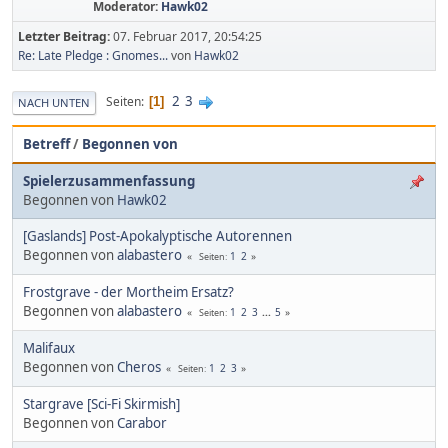
Moderator:
Hawk02
Letzter Beitrag:
07. Februar 2017, 20:54:25
Re: Late Pledge : Gnomes...
von
Hawk02
2
3
Seiten
1
NACH UNTEN
Betreff
/
Begonnen von
Spielerzusammenfassung
Begonnen von
Hawk02
[Gaslands] Post-Apokalyptische Autorennen
Begonnen von
alabastero
1
2
Seiten
Frostgrave - der Mortheim Ersatz?
Begonnen von
alabastero
1
2
3
...
5
Seiten
Malifaux
Begonnen von
Cheros
1
2
3
Seiten
Stargrave [Sci-Fi Skirmish]
Begonnen von
Carabor