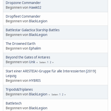
Dropzone Commander
Begonnen von
Hawk02
Dropfleet Commander
Begonnen von
BlackLegion
Battlestar Galactica Starship Battles
Begonnen von
BlackLegion
The Drowned Earth
Begonnen von
Ephalim
Beyond the Gates of Antares
Begonnen von
Unk
1
2
Seiten
Start einer ARISTEIA!-Gruppe für alle Interessierten [2019]
Leipzig
Begonnen von
HYBRIS
Tripods&Triplanes
Begonnen von
BlackLegion
1
2
Seiten
Battletech
Begonnen von
BlackLegion