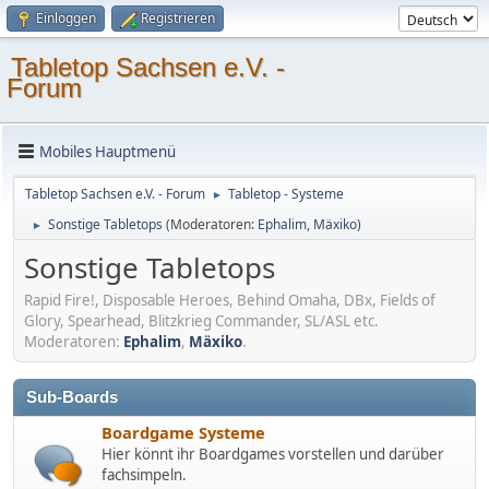
Einloggen
Registrieren
Tabletop Sachsen e.V. -
Forum
Mobiles Hauptmenü
Tabletop Sachsen e.V. - Forum
Tabletop - Systeme
►
Sonstige Tabletops
(Moderatoren:
Ephalim
,
Mäxiko
)
►
Sonstige Tabletops
Rapid Fire!, Disposable Heroes, Behind Omaha, DBx, Fields of
Glory, Spearhead, Blitzkrieg Commander, SL/ASL etc.
Moderatoren:
Ephalim
,
Mäxiko
.
Sub-Boards
Boardgame Systeme
Hier könnt ihr Boardgames vorstellen und darüber
fachsimpeln.